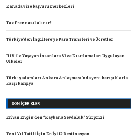
Kanada vize başvuru merkezleri
Tax Free nasıl alınır?
Türkiye’den İngiltere’ye Para Transferi ve Ücretler
HIV ile Yaşayan İnsanlara Vize Kısıtlamaları Uygulayan
Ülkeler
Türk iş adamları Ankara Anlaşması’nda yeni karışıklarla
karşı karşıya
SON İÇERIKLER
Erhan Engin’den “Kaybana Sevdaluk” Sürprizi
Yeni Yıl Tatili İçin En İyi 12 Destinasyon