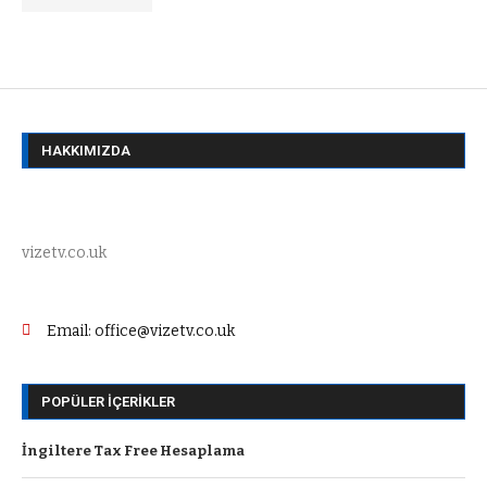
HAKKIMIZDA
vizetv.co.uk
Email: office@vizetv.co.uk
POPÜLER İÇERIKLER
İngiltere Tax Free Hesaplama