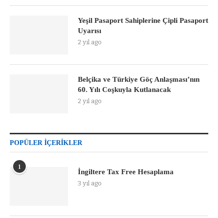
Yeşil Pasaport Sahiplerine Çipli Pasaport
Uyarısı
2 yıl ago
Belçika ve Türkiye Göç Anlaşması’nın
60. Yılı Coşkuyla Kutlanacak
2 yıl ago
POPÜLER İÇERIKLER
1
İngiltere Tax Free Hesaplama
3 yıl ago