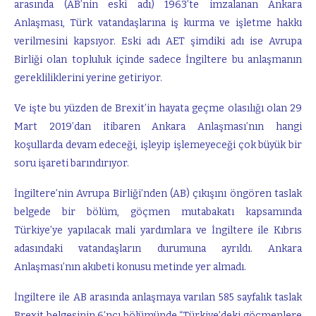
arasında (AB’nin eski adı) 1963’te imzalanan Ankara
Anlaşması, Türk vatandaşlarına iş kurma ve işletme hakkı
verilmesini kapsıyor. Eski adı AET şimdiki adı ise Avrupa
Birliği olan topluluk içinde sadece İngiltere bu anlaşmanın
gerekliliklerini yerine getiriyor.
Ve işte bu yüzden de Brexit’in hayata geçme olasılığı olan 29
Mart 2019’dan itibaren Ankara Anlaşması’nın hangi
koşullarda devam edeceği, işleyip işlemeyeceği çok büyük bir
soru işareti barındırıyor.
İngiltere’nin Avrupa Birliği’nden (AB) çıkışını öngören taslak
belgede bir bölüm, göçmen mutabakatı kapsamında
Türkiye’ye yapılacak mali yardımlara ve İngiltere ile Kıbrıs
adasındaki vatandaşların durumuna ayrıldı. Ankara
Anlaşması’nın akıbeti konusu metinde yer almadı.
İngiltere ile AB arasında anlaşmaya varılan 585 sayfalık taslak
Brexit belgesinin 6’ncı bölümünde “Türkiye’deki göçmenlere