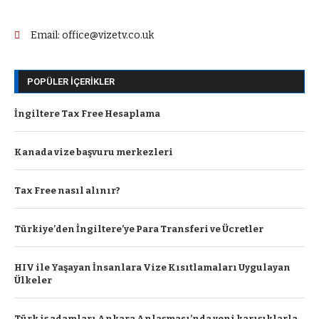
Email: office@vizetv.co.uk
POPÜLER İÇERIKLER
İngiltere Tax Free Hesaplama
Kanada vize başvuru merkezleri
Tax Free nasıl alınır?
Türkiye’den İngiltere’ye Para Transferi ve Ücretler
HIV ile Yaşayan İnsanlara Vize Kısıtlamaları Uygulayan
Ülkeler
Türk iş adamları Ankara Anlaşması’nda yeni karışıklarla