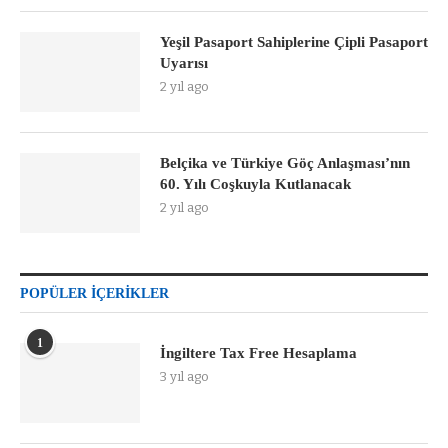
Yeşil Pasaport Sahiplerine Çipli Pasaport
Uyarısı
2 yıl ago
Belçika ve Türkiye Göç Anlaşması’nın
60. Yılı Coşkuyla Kutlanacak
2 yıl ago
POPÜLER İÇERIKLER
1
İngiltere Tax Free Hesaplama
3 yıl ago