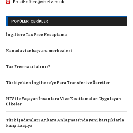
Email: office@vizetv.co.uk
POPÜLER İÇERIKLER
İngiltere Tax Free Hesaplama
Kanada vize başvuru merkezleri
Tax Free nasıl alınır?
Türkiye’den İngiltere’ye Para Transferi ve Ücretler
HIV ile Yaşayan İnsanlara Vize Kısıtlamaları Uygulayan
Ülkeler
Türk iş adamları Ankara Anlaşması’nda yeni karışıklarla
karşı karşıya