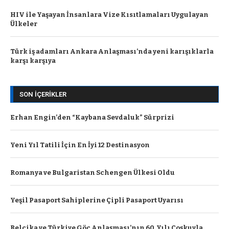
HIV ile Yaşayan İnsanlara Vize Kısıtlamaları Uygulayan
Ülkeler
Türk iş adamları Ankara Anlaşması’nda yeni karışıklarla
karşı karşıya
SON İÇERIKLER
Erhan Engin’den “Kaybana Sevdaluk” Sürprizi
Yeni Yıl Tatili İçin En İyi 12 Destinasyon
Romanya ve Bulgaristan Schengen Ülkesi Oldu
Yeşil Pasaport Sahiplerine Çipli Pasaport Uyarısı
Belçika ve Türkiye Göç Anlaşması’nın 60. Yılı Coşkuyla