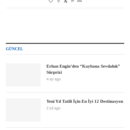
GÜNCEL
Erhan Engin’den “Kaybana Sevdaluk”
Sürprizi
4 ay ago
Yeni Yıl Tatili İçin En İyi 12 Destinasyon
2 yıl ago